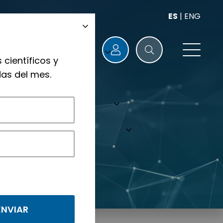
ES
|
ENG
 científicos y
as del mes.