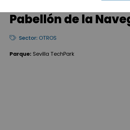
Pabellón de la Nave
Sector:
OTROS
Parque:
Sevilla TechPark