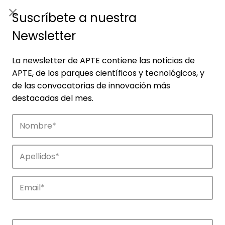
ES
|
ENG
Suscríbete a nuestra
Newsletter
La newsletter de APTE contiene las noticias de
APTE, de los parques científicos y tecnológicos, y
de las convocatorias de innovación más
destacadas del mes.
Empresas
Descubre las empresas que impulsan la
innovación en los parques de APTE.