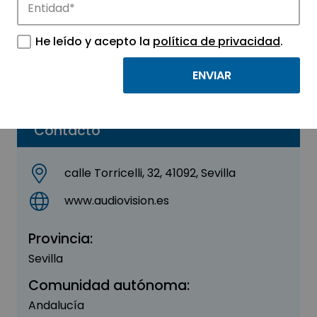
Palacio de la Música
He leído y acepto la
política de privacidad
.
Sector:
OTROS
Parque:
Sevilla TechPark
Contacto
calle Torricelli, 32, 41092, Sevilla
www.audiovision.es
Provincia:
Sevilla
Comunidad autónoma:
Andalucía