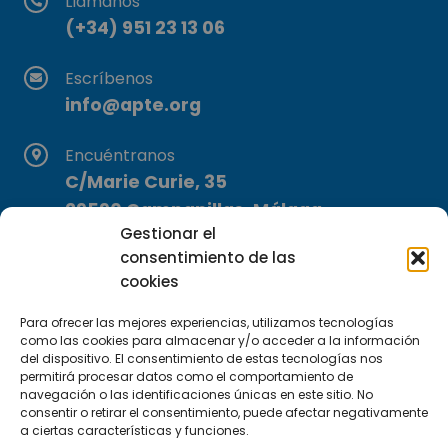
Llámanos
(+34) 951 23 13 06
Escríbenos
info@apte.org
Encuéntranos
C/Marie Curie, 35
29590 Campanillas, Málaga
Gestionar el
consentimiento de las
cookies
Para ofrecer las mejores experiencias, utilizamos tecnologías
como las cookies para almacenar y/o acceder a la información
del dispositivo. El consentimiento de estas tecnologías nos
Suscríbete a nuestra Newsletter
permitirá procesar datos como el comportamiento de
navegación o las identificaciones únicas en este sitio. No
consentir o retirar el consentimiento, puede afectar negativamente
SUSCRÍBETE AQUÍ
a ciertas características y funciones.