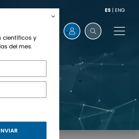
ES
|
ENG
 científicos y
as del mes.