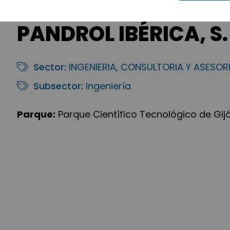
PANDROL IBÉRICA, S.
Sector:
INGENIERIA, CONSULTORIA Y ASESOR
Subsector:
Ingeniería
Parque:
Parque Científico Tecnológico de Gij