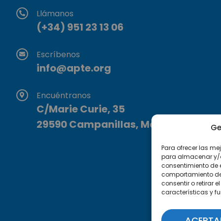
Llámanos
(+34) 951 23 13 06
Escríbenos
info@apte.org
Encuéntranos
C/Marie Curie, 35
29590 Campanillas, Málaga
Ge
Para ofrecer las me
para almacenar y/o 
consentimiento de 
comportamiento de n
consentir o retirar
características y f
ACEPTA