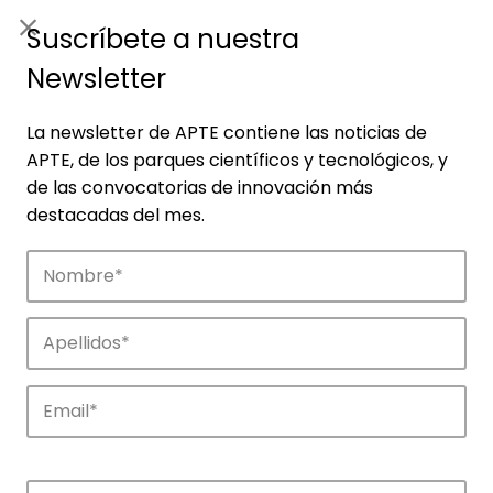
ES
|
ENG
Suscríbete a nuestra
Newsletter
La newsletter de APTE contiene las noticias de
APTE, de los parques científicos y tecnológicos, y
de las convocatorias de innovación más
destacadas del mes.
Empresas
Descubre las empresas que impulsan la
innovación en los parques de APTE.