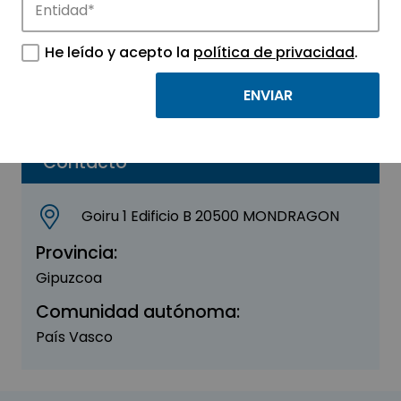
PART OF ALL S.L.
He leído y acepto la
política de privacidad
.
Sector:
OTROS
Parque:
GARAIA Parque Tecnológico S.Coop
Contacto
Goiru 1 Edificio B 20500 MONDRAGON
Provincia:
Gipuzcoa
Comunidad autónoma:
País Vasco