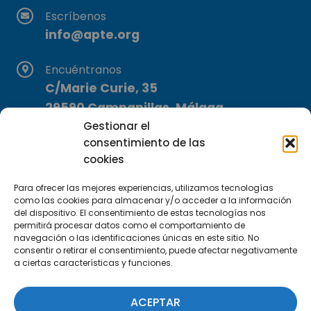
Escríbenos
info@apte.org
Encuéntranos
C/Marie Curie, 35
29590 Campanillas, Málaga
Gestionar el
consentimiento de las
cookies
Para ofrecer las mejores experiencias, utilizamos tecnologías
como las cookies para almacenar y/o acceder a la información
del dispositivo. El consentimiento de estas tecnologías nos
Suscríbete a nuestra Newsletter
permitirá procesar datos como el comportamiento de
navegación o las identificaciones únicas en este sitio. No
consentir o retirar el consentimiento, puede afectar negativamente
SUSCRÍBETE AQUÍ
a ciertas características y funciones.
ACEPTAR