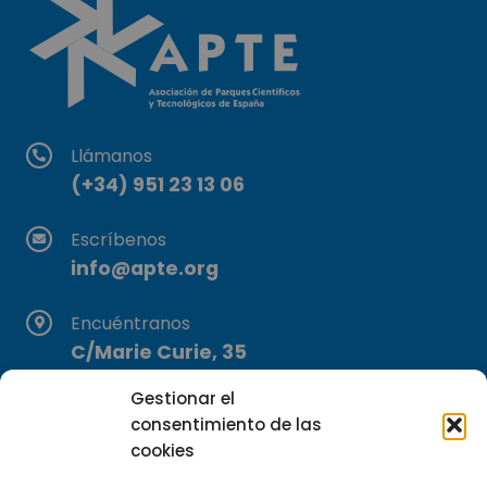
Llámanos
(+34) 951 23 13 06
Escríbenos
info@apte.org
Encuéntranos
C/Marie Curie, 35
29590 Campanillas, Málaga
Gestionar el
consentimiento de las
cookies