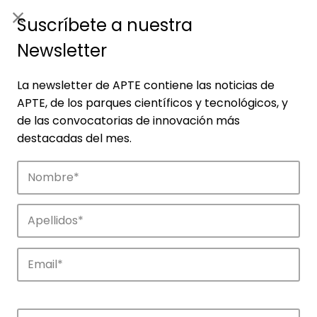
ES
|
ENG
Suscríbete a nuestra
Newsletter
La newsletter de APTE contiene las noticias de
APTE, de los parques científicos y tecnológicos, y
de las convocatorias de innovación más
destacadas del mes.
Empresas
Descubre las empresas que impulsan la
innovación en los parques de APTE.