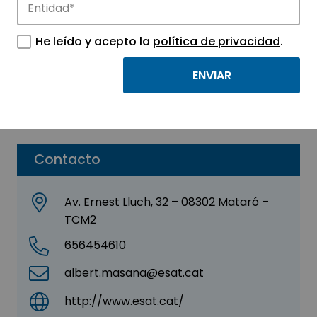
PARTNERS TEAM, SL
He leído y acepto la
política de privacidad
.
Sector:
INGENIERIA, CONSULTORIA Y ASESORIA
Subsector:
Ingeniería
Parque:
Parque Tecnológico TecnoCampus
Contacto
Av. Ernest Lluch, 32 – 08302 Mataró –
TCM2
656454610
albert.masana@esat.cat
http://www.esat.cat/