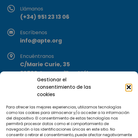
Llámanos
(+34) 951 23 13 06
Escríbenos
info@apte.org
Encuéntranos
C/Marie Curie, 35
29590 Campanillas, Málaga
Gestionar el
consentimiento de las
cookies
Para ofrecer las mejores experiencias, utilizamos tecnologías
como las cookies para almacenar y/o acceder a la información
del dispositivo. El consentimiento de estas tecnologías nos
Suscríbete a nuestra Newsletter
permitirá procesar datos como el comportamiento de
navegación o las identificaciones únicas en este sitio. No
consentir o retirar el consentimiento, puede afectar negativamente