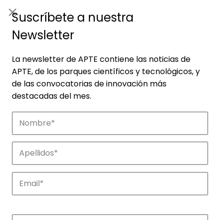
ES
|
ENG
Suscríbete a nuestra
Newsletter
La newsletter de APTE contiene las noticias de
APTE, de los parques científicos y tecnológicos, y
de las convocatorias de innovación más
destacadas del mes.
Empresas
Descubre las empresas que impulsan la
innovación en los parques de APTE.