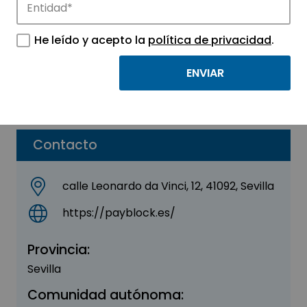
Payblock
He leído y acepto la
política de privacidad
.
Sector:
INFORMACIÓN, INFORMÁTICA Y
TELECOMUNICACIONES
Parque:
Sevilla TechPark
Contacto
calle Leonardo da Vinci, 12, 41092, Sevilla
https://payblock.es/
Provincia:
Sevilla
Comunidad autónoma: