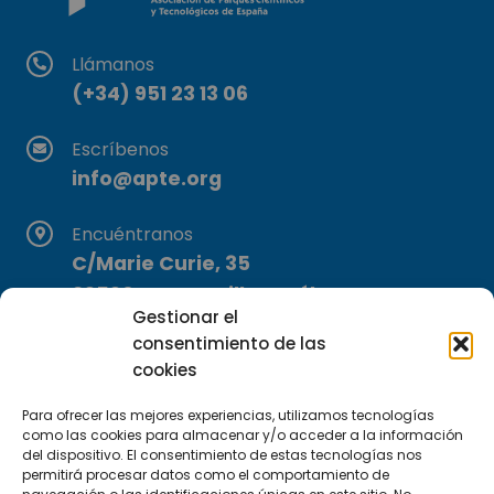
Llámanos
(+34) 951 23 13 06
Escríbenos
info@apte.org
Encuéntranos
C/Marie Curie, 35
29590 Campanillas, Málaga
Gestionar el
consentimiento de las
cookies
Para ofrecer las mejores experiencias, utilizamos tecnologías
como las cookies para almacenar y/o acceder a la información
del dispositivo. El consentimiento de estas tecnologías nos
permitirá procesar datos como el comportamiento de
Suscríbete a nuestra Newsletter