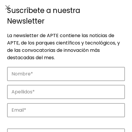
ES
|
ENG
Suscríbete a nuestra
Newsletter
La newsletter de APTE contiene las noticias de
APTE, de los parques científicos y tecnológicos, y
de las convocatorias de innovación más
destacadas del mes.
Empresas
Descubre las empresas que impulsan la
innovación en los parques de APTE.