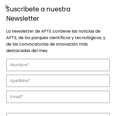
ES
|
ENG
Suscríbete a nuestra
Newsletter
La newsletter de APTE contiene las noticias de
APTE, de los parques científicos y tecnológicos, y
de las convocatorias de innovación más
destacadas del mes.
Empresas
Descubre las empresas que impulsan la
innovación en los parques de APTE.