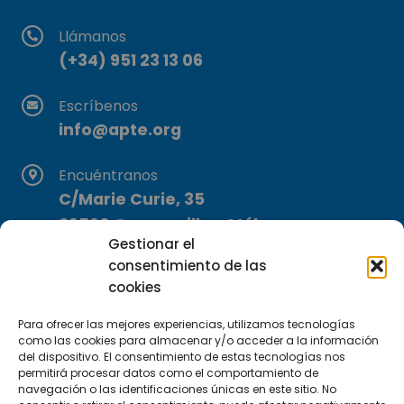
Llámanos
(+34) 951 23 13 06
Escríbenos
info@apte.org
Encuéntranos
C/Marie Curie, 35
29590 Campanillas, Málaga
Gestionar el
consentimiento de las
cookies
Para ofrecer las mejores experiencias, utilizamos tecnologías
como las cookies para almacenar y/o acceder a la información
del dispositivo. El consentimiento de estas tecnologías nos
Suscríbete a nuestra Newsletter
permitirá procesar datos como el comportamiento de
navegación o las identificaciones únicas en este sitio. No