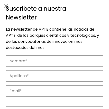
ES
|
ENG
Suscríbete a nuestra
Newsletter
La newsletter de APTE contiene las noticias de
APTE, de los parques científicos y tecnológicos, y
de las convocatorias de innovación más
destacadas del mes.
Empresas
Descubre las empresas que impulsan la
innovación en los parques de APTE.