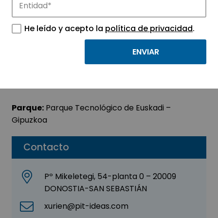
PIT Ideas
He leído y acepto la
política de privacidad
.
Sector:
INFORMACIÓN, INFORMÁTICA Y
TELECOMUNICACIONES
Subsector:
Programación y consultoría
informática
Parque:
Parque Tecnológico de Euskadi –
Gipuzkoa
Contacto
Pº Mikeletegi, 54-planta 0 – 20009
DONOSTIA-SAN SEBASTIÁN
xurien@pit-ideas.com