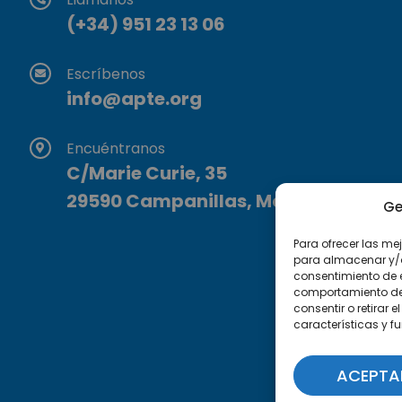
(+34) 951 23 13 06
Escríbenos
info@apte.org
Encuéntranos
C/Marie Curie, 35
29590 Campanillas, Málaga
Ge
Para ofrecer las me
para almacenar y/o 
consentimiento de 
comportamiento de n
consentir o retirar
características y f
ACEPTA