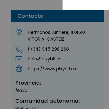
Contacto
Hermanos Lumiere, 11 01510
VITORIA-GASTEIZ
(+34) 945 298 268
hola@pixybit.es
https://www.pixybit.es
Provincia:
Álava
Comunidad autónoma:
País Vasco