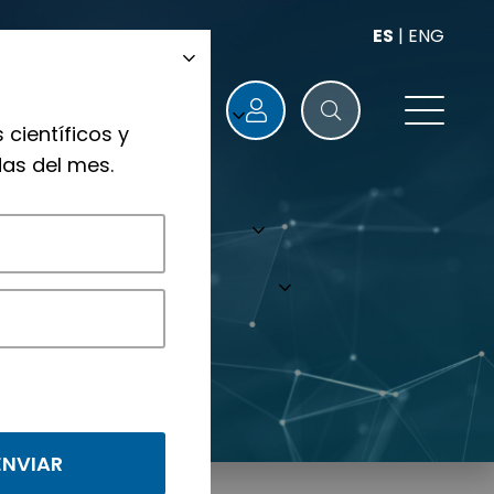
ES
|
ENG
 científicos y
as del mes.