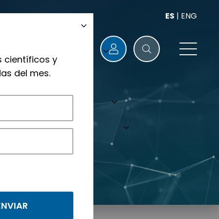
ES
|
ENG
 científicos y
as del mes.