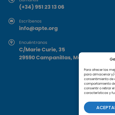
(+34) 951 23 13 06
Escríbenos
info@apte.org
Encuéntranos
C/Marie Curie, 35
29590 Campanillas, Málaga
Ge
Para ofrecer las me
para almacenar y/o 
consentimiento de 
comportamiento de n
consentir o retirar
características y f
ACEPTA