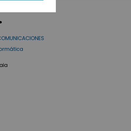
.
ECOMUNICACIONES
formática
aia