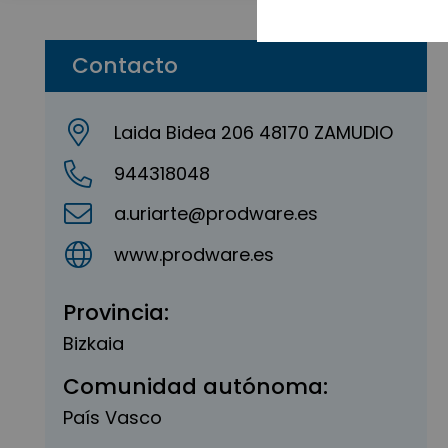
Contacto
Laida Bidea 206 48170 ZAMUDIO
944318048
a.uriarte@prodware.es
www.prodware.es
Provincia:
Bizkaia
Comunidad autónoma:
País Vasco