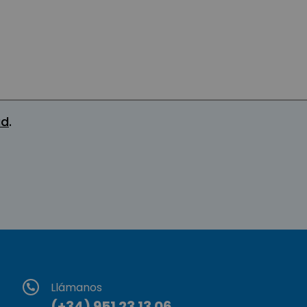
ad
.
Llámanos
(+34) 951 23 13 06