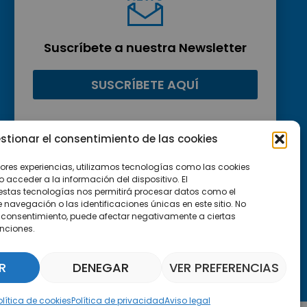
Suscríbete a nuestra Newsletter
SUSCRÍBETE AQUÍ
stionar el consentimiento de las cookies
jores experiencias, utilizamos tecnologías como las cookies
acceder a la información del dispositivo. El
estas tecnologías nos permitirá procesar datos como el
avegación o las identificaciones únicas en este sitio. No
 el consentimiento, puede afectar negativamente a ciertas
unciones.
R
DENEGAR
VER PREFERENCIAS
Asistente Parquepedia
olítica de cookies
Política de privacidad
Aviso legal