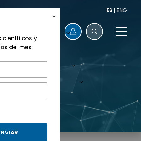
ES
|
ENG
 científicos y
as del mes.