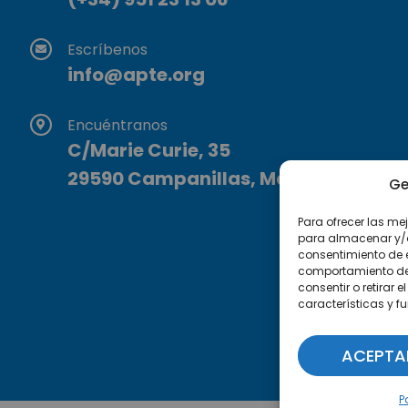
Escríbenos
info@apte.org
Encuéntranos
C/Marie Curie, 35
29590 Campanillas, Málaga
Ge
Para ofrecer las me
para almacenar y/o 
consentimiento de 
comportamiento de n
consentir o retirar
características y f
ACEPTA
P