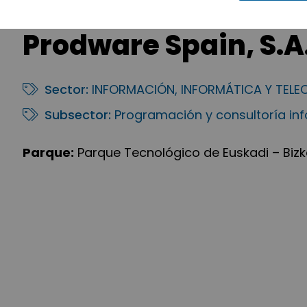
Prodware Spain, S.A
Sector:
INFORMACIÓN, INFORMÁTICA Y TEL
Subsector:
Programación y consultoría in
Parque:
Parque Tecnológico de Euskadi – Bizk