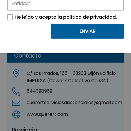
QUERERT, S. L.
He leído y acepto la
política de privacidad
.
Sector:
MEDICINA Y SALUD
Parque:
Parque Científico Tecnológico de Gijón
Contacto
C/ Los Prados, 166 – 33203 Gijón Edificio
IMPULSA (Cowork Colectivo CT334)
644398969
querertserviciosasistenciales@gmail.com
www.querert.com
Provincia: