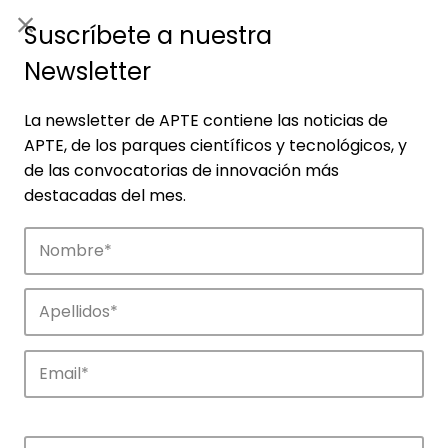
ES
|
ENG
Suscríbete a nuestra
Newsletter
La newsletter de APTE contiene las noticias de
APTE, de los parques científicos y tecnológicos, y
de las convocatorias de innovación más
destacadas del mes.
Empresas
Descubre las empresas que impulsan la
innovación en los parques de APTE.