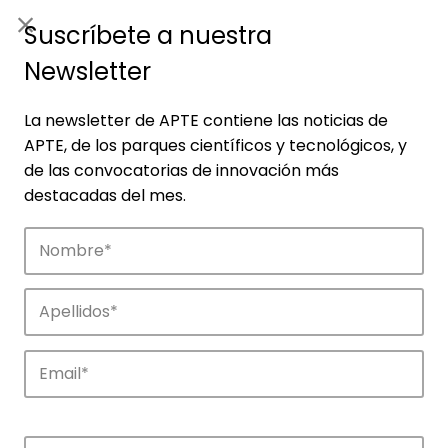
ES
|
ENG
Suscríbete a nuestra
Newsletter
La newsletter de APTE contiene las noticias de
APTE, de los parques científicos y tecnológicos, y
de las convocatorias de innovación más
destacadas del mes.
Empresas
Descubre las empresas que impulsan la
innovación en los parques de APTE.