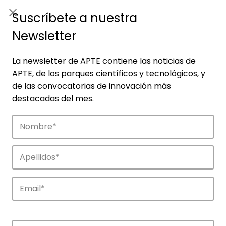
ES
|
ENG
Suscríbete a nuestra
Newsletter
La newsletter de APTE contiene las noticias de
APTE, de los parques científicos y tecnológicos, y
de las convocatorias de innovación más
destacadas del mes.
Empresas
Descubre las empresas que impulsan la
innovación en los parques de APTE.