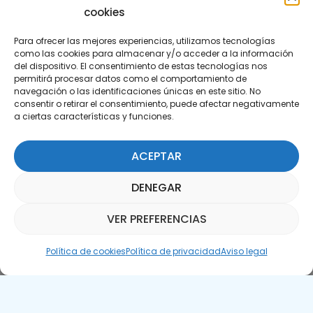
cookies
Para ofrecer las mejores experiencias, utilizamos tecnologías
como las cookies para almacenar y/o acceder a la información
del dispositivo. El consentimiento de estas tecnologías nos
permitirá procesar datos como el comportamiento de
Suscríbete a nuestra Newsletter
navegación o las identificaciones únicas en este sitio. No
consentir o retirar el consentimiento, puede afectar negativamente
a ciertas características y funciones.
SUSCRÍBETE AQUÍ
ACEPTAR
DENEGAR
VER PREFERENCIAS
Asistente Parquepedia
Política de cookies
Política de privacidad
Aviso legal
Aviso legal
Política de cookies