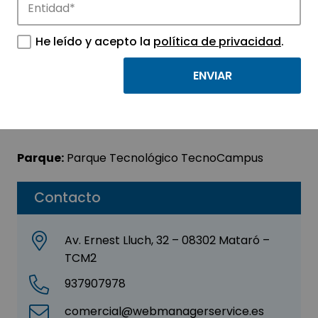
REXEL BIT, SL
He leído y acepto la
política de privacidad
.
Sector:
INFORMACIÓN, INFORMÁTICA Y
TELECOMUNICACIONES
Subsector:
Programación y consultoría
informática
Parque:
Parque Tecnológico TecnoCampus
Contacto
Av. Ernest Lluch, 32 – 08302 Mataró –
TCM2
937907978
comercial@webmanagerservice.es