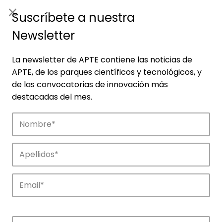
ES
|
ENG
Suscríbete a nuestra
Newsletter
La newsletter de APTE contiene las noticias de
APTE, de los parques científicos y tecnológicos, y
de las convocatorias de innovación más
destacadas del mes.
Empresas
Descubre las empresas que impulsan la
innovación en los parques de APTE.