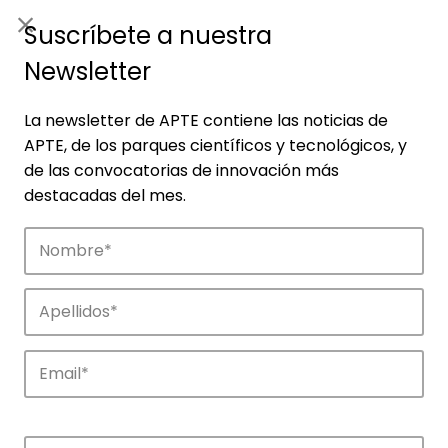
ES
|
ENG
Suscríbete a nuestra
Newsletter
La newsletter de APTE contiene las noticias de
APTE, de los parques científicos y tecnológicos, y
de las convocatorias de innovación más
destacadas del mes.
Empresas
Descubre las empresas que impulsan la
innovación en los parques de APTE.