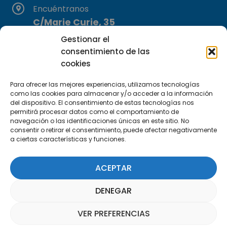
Encuéntranos
C/Marie Curie, 35
29590 Campanillas, Málaga
Gestionar el
consentimiento de las
cookies
Para ofrecer las mejores experiencias, utilizamos tecnologías
como las cookies para almacenar y/o acceder a la información
del dispositivo. El consentimiento de estas tecnologías nos
permitirá procesar datos como el comportamiento de
Suscríbete a nuestra Newsletter
navegación o las identificaciones únicas en este sitio. No
consentir o retirar el consentimiento, puede afectar negativamente
a ciertas características y funciones.
SUSCRÍBETE AQUÍ
ACEPTAR
DENEGAR
VER PREFERENCIAS
Asistente Parquepedia