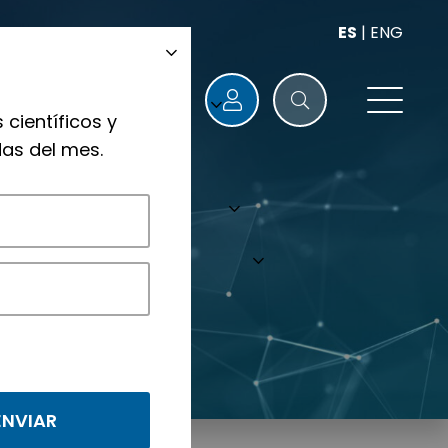
ES
|
ENG
 científicos y
as del mes.