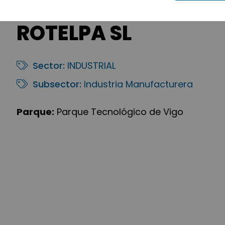
ROTELPA SL
Sector:
INDUSTRIAL
Subsector:
Industria Manufacturera
Parque:
Parque Tecnológico de Vigo