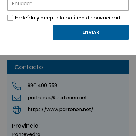
SAGRES SL
He leído y acepto la
política de privacidad
.
Sector:
INDUSTRIAL
Subsector:
Industria Manufacturera
Parque:
Parque Tecnológico de Vigo
Contacto
986 400 558
partenon@partenon.net
https://www.partenon.net/
Provincia:
Pontevedra