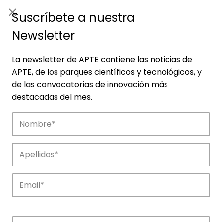
ES
|
ENG
Suscríbete a nuestra
Newsletter
La newsletter de APTE contiene las noticias de
APTE, de los parques científicos y tecnológicos, y
de las convocatorias de innovación más
destacadas del mes.
Empresas
Descubre las empresas que impulsan la
innovación en los parques de APTE.