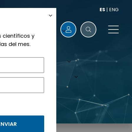
ES
|
ENG
 científicos y
as del mes.