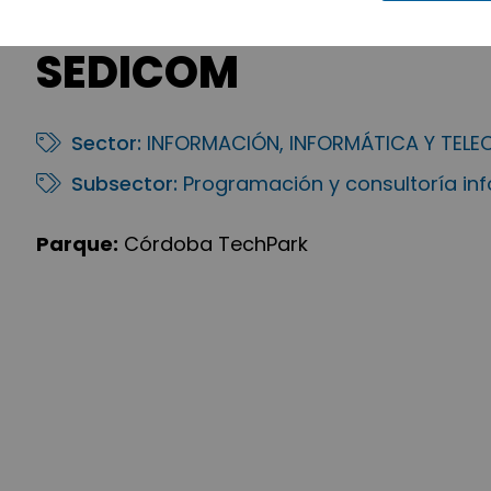
SEDICOM
Sector:
INFORMACIÓN, INFORMÁTICA Y TEL
Subsector:
Programación y consultoría in
Parque:
Córdoba TechPark