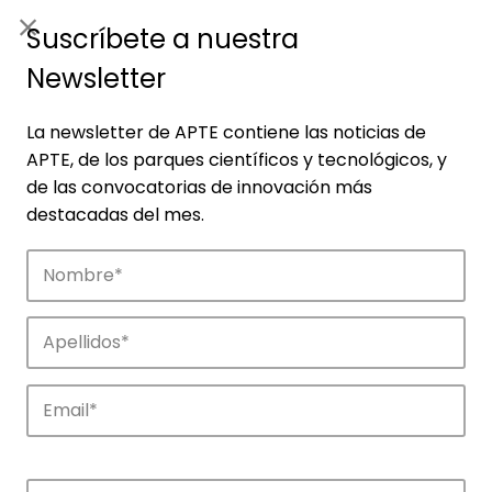
ES
|
ENG
Suscríbete a nuestra
Newsletter
La newsletter de APTE contiene las noticias de
APTE, de los parques científicos y tecnológicos, y
de las convocatorias de innovación más
destacadas del mes.
Empresas
Descubre las empresas que impulsan la
innovación en los parques de APTE.