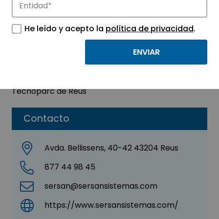
SERSAN SISTEMAS SL
He leído y acepto la
política de privacidad
.
Sector:
INFORMACIÓN, INFORMÁTICA Y
TELECOMUNICACIONES
Parque:
Parque Tecnológico y de Innovación del
Tecnoparc de Reus
Contacto
Avda. Bellissens, 40-42 43204 Reus
877 44 98 45
sersan@sersansistemas.com
https://www.sersansistemas.com/