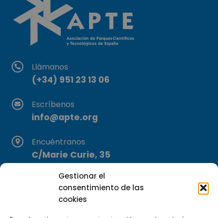
Llámanos
(+34) 951 23 13 06
Escríbenos
info@apte.org
Encuéntranos
C/Marie Curie, 35
29590 Campanillas, Málaga
Gestionar el
consentimiento de las
cookies