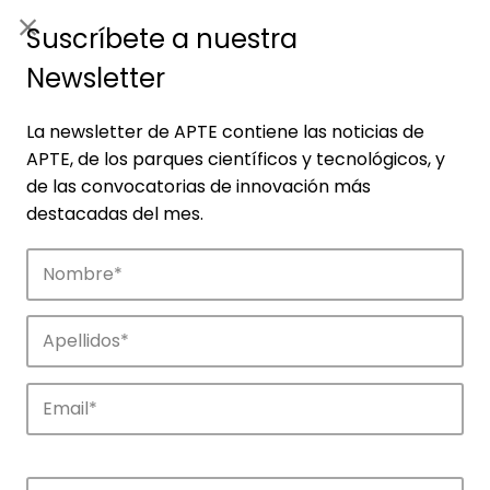
ES
|
ENG
Suscríbete a nuestra
Newsletter
La newsletter de APTE contiene las noticias de
APTE, de los parques científicos y tecnológicos, y
de las convocatorias de innovación más
destacadas del mes.
Empresas
Descubre las empresas que impulsan la
innovación en los parques de APTE.