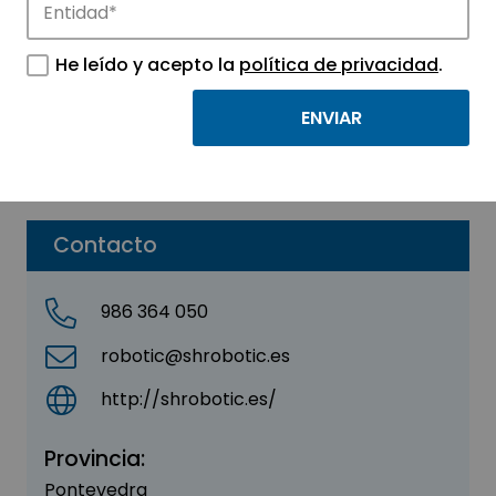
SHR AUTOMATION SL
He leído y acepto la
política de privacidad
.
Sector:
INDUSTRIAL
Subsector:
Tecnología industriales
Parque:
Parque Tecnológico de Vigo
Contacto
986 364 050
robotic@shrobotic.es
http://shrobotic.es/
Provincia:
Pontevedra