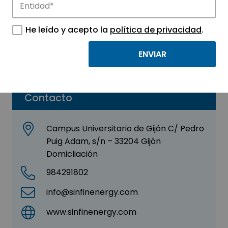
SINFÍN TURBINES, S. L.
He leído y acepto la
política de privacidad
.
Sector:
ENERGÍA - MEDIO AMBIENTE
Parque:
Parque Científico Tecnológico de Gijón
Contacto
Campus Universitario de Gijón C/ Pedro
Puig Adam, s/n – 33204 Gijón
Domicliación
984291802
info@sinfinenergy.com
www.sinfinenergy.com