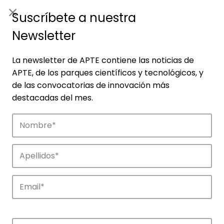
ES
|
ENG
Suscríbete a nuestra
Newsletter
La newsletter de APTE contiene las noticias de
APTE, de los parques científicos y tecnológicos, y
de las convocatorias de innovación más
destacadas del mes.
Empresas
Descubre las empresas que impulsan la
innovación en los parques de APTE.