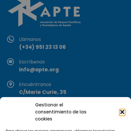
Llámanos
(+34) 951 23 13 06
Escríbenos
info@apte.org
Encuéntranos
C/Marie Curie, 35
29590 Campanillas, Málaga
Gestionar el
consentimiento de las
cookies
Para ofrecer las mejores experiencias, utilizamos tecnologías