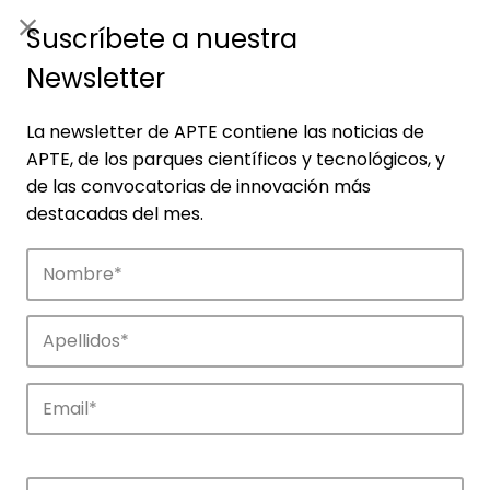
ES
|
ENG
Suscríbete a nuestra
Newsletter
La newsletter de APTE contiene las noticias de
APTE, de los parques científicos y tecnológicos, y
de las convocatorias de innovación más
destacadas del mes.
Empresas
Descubre las empresas que impulsan la
innovación en los parques de APTE.