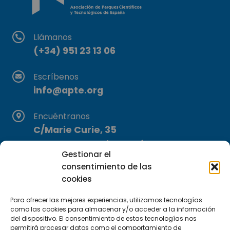
Llámanos
(+34) 951 23 13 06
Escríbenos
info@apte.org
Encuéntranos
C/Marie Curie, 35
29590 Campanillas, Málaga
Gestionar el
consentimiento de las
cookies
Para ofrecer las mejores experiencias, utilizamos tecnologías
como las cookies para almacenar y/o acceder a la información
del dispositivo. El consentimiento de estas tecnologías nos
permitirá procesar datos como el comportamiento de
Suscríbete a nuestra Newsletter