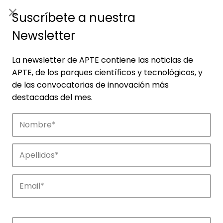
ES
|
ENG
Suscríbete a nuestra
Newsletter
La newsletter de APTE contiene las noticias de
APTE, de los parques científicos y tecnológicos, y
de las convocatorias de innovación más
destacadas del mes.
Empresas
Descubre las empresas que impulsan la
innovación en los parques de APTE.