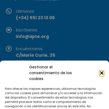
Llámanos
(+34) 951 23 13 06
Escríbenos
info@apte.org
Encuéntranos
C/Marie Curie, 35
29590 Campanillas, Málaga
Gestionar el
consentimiento de las
cookies
Para ofrecer las mejores experiencias, utilizamos tecnologías
como las cookies para almacenar y/o acceder a la información
del dispositivo. El consentimiento de estas tecnologías nos
Suscríbete a nuestra Newsletter
permitirá procesar datos como el comportamiento de
navegación o las identificaciones únicas en este sitio. No