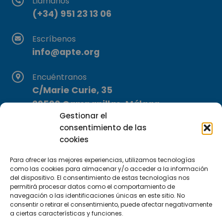
Llámanos
(+34) 951 23 13 06
Escríbenos
info@apte.org
Encuéntranos
C/Marie Curie, 35
29590 Campanillas, Málaga
Gestionar el
consentimiento de las
cookies
Para ofrecer las mejores experiencias, utilizamos tecnologías
como las cookies para almacenar y/o acceder a la información
del dispositivo. El consentimiento de estas tecnologías nos
Suscríbete a nuestra Newsletter
permitirá procesar datos como el comportamiento de
navegación o las identificaciones únicas en este sitio. No
consentir o retirar el consentimiento, puede afectar negativamente
SUSCRÍBETE AQUÍ
a ciertas características y funciones.