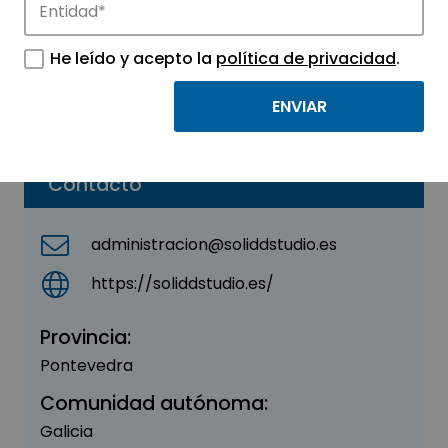
SOLIDD STUDIO
He leído y acepto la
política de privacidad
.
Sector:
OTROS
Parque:
Parque Tecnológico de Vigo
Contacto
administracion@soliddstudio.es
https://soliddstudio.es/
Provincia:
Pontevedra
Comunidad autónoma:
Galicia