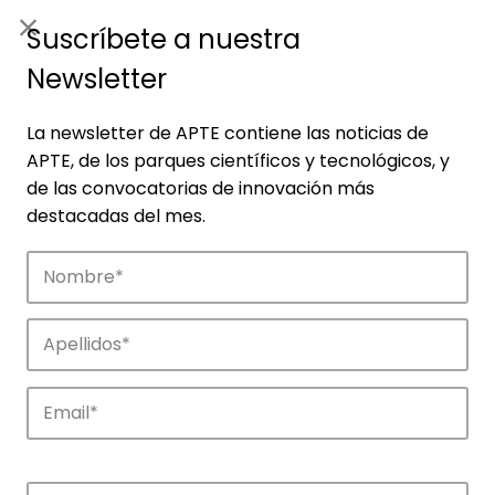
ES
|
ENG
Suscríbete a nuestra
Newsletter
La newsletter de APTE contiene las noticias de
APTE, de los parques científicos y tecnológicos, y
de las convocatorias de innovación más
destacadas del mes.
Empresas
Descubre las empresas que impulsan la
innovación en los parques de APTE.