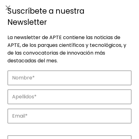
ES
|
ENG
Suscríbete a nuestra
Newsletter
La newsletter de APTE contiene las noticias de
APTE, de los parques científicos y tecnológicos, y
de las convocatorias de innovación más
destacadas del mes.
Empresas
Descubre las empresas que impulsan la
innovación en los parques de APTE.