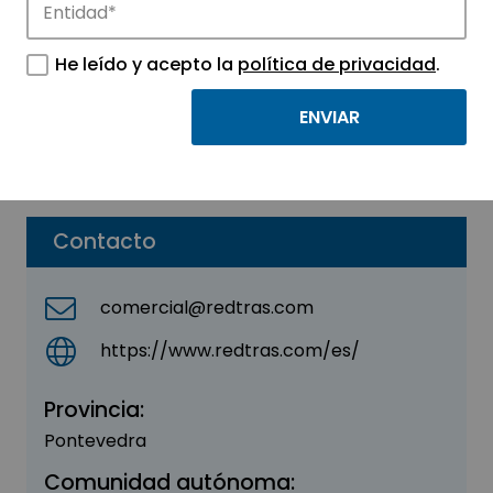
SPACENETWORK SL
He leído y acepto la
política de privacidad
.
Sector:
INGENIERIA, CONSULTORIA Y ASESORIA
Subsector:
Consultoría
Parque:
Parque Tecnológico de Vigo
Contacto
comercial@redtras.com
https://www.redtras.com/es/
Provincia:
Pontevedra
Comunidad autónoma: