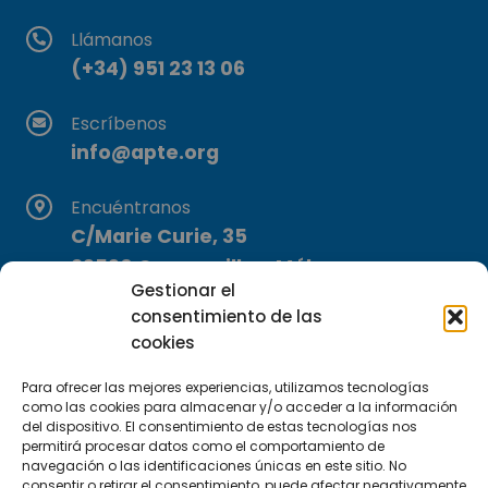
Llámanos
(+34) 951 23 13 06
Escríbenos
info@apte.org
Encuéntranos
C/Marie Curie, 35
29590 Campanillas, Málaga
Gestionar el
consentimiento de las
cookies
Para ofrecer las mejores experiencias, utilizamos tecnologías
como las cookies para almacenar y/o acceder a la información
del dispositivo. El consentimiento de estas tecnologías nos
Suscríbete a nuestra Newsletter
permitirá procesar datos como el comportamiento de
navegación o las identificaciones únicas en este sitio. No
consentir o retirar el consentimiento, puede afectar negativamente