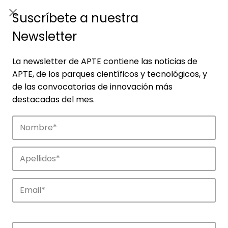
ES
|
ENG
Suscríbete a nuestra
Newsletter
La newsletter de APTE contiene las noticias de
APTE, de los parques científicos y tecnológicos, y
de las convocatorias de innovación más
destacadas del mes.
Empresas
Descubre las empresas que impulsan la
innovación en los parques de APTE.