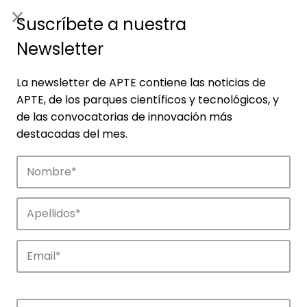
ES
|
ENG
Suscríbete a nuestra
Newsletter
La newsletter de APTE contiene las noticias de
APTE, de los parques científicos y tecnológicos, y
de las convocatorias de innovación más
destacadas del mes.
Empresas
Descubre las empresas que impulsan la
innovación en los parques de APTE.