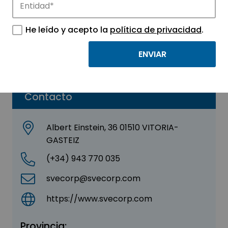
SVE S.L.
He leído y acepto la
política de privacidad
.
Sector:
INGENIERIA, CONSULTORIA Y ASESORIA
Parque:
Parque Tecnológico de Euskadi – Araba
Contacto
Albert Einstein, 36 01510 VITORIA-
GASTEIZ
(+34) 943 770 035
svecorp@svecorp.com
https://www.svecorp.com
Provincia: