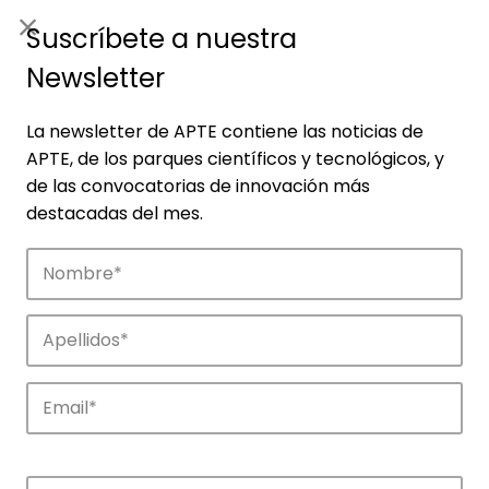
ES
|
ENG
Suscríbete a nuestra
Newsletter
La newsletter de APTE contiene las noticias de
APTE, de los parques científicos y tecnológicos, y
de las convocatorias de innovación más
destacadas del mes.
Empresas
Descubre las empresas que impulsan la
innovación en los parques de APTE.