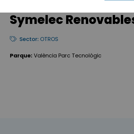
Symelec Renovable
Sector:
OTROS
Parque:
València Parc Tecnològic