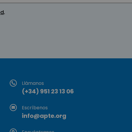
ad
.
Llámanos
(+34) 951 23 13 06
Escríbenos
info@apte.org