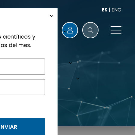
ES
|
ENG
 científicos y
as del mes.