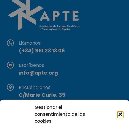
Llámanos
(+34) 951 23 13 06
Escríbenos
info@apte.org
Encuéntranos
C/Marie Curie, 35
29590 Campanillas, Málaga
Gestionar el
consentimiento de las
cookies