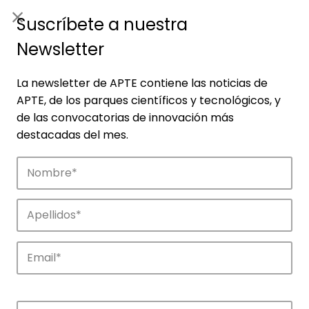
ES
|
ENG
Suscríbete a nuestra
Newsletter
La newsletter de APTE contiene las noticias de
APTE, de los parques científicos y tecnológicos, y
de las convocatorias de innovación más
destacadas del mes.
Empresas
Descubre las empresas que impulsan la
innovación en los parques de APTE.