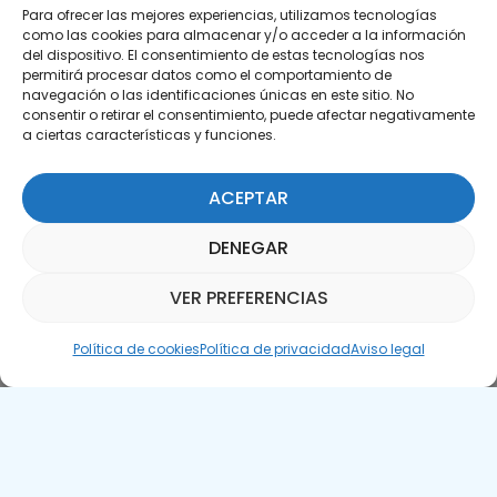
Para ofrecer las mejores experiencias, utilizamos tecnologías
como las cookies para almacenar y/o acceder a la información
del dispositivo. El consentimiento de estas tecnologías nos
permitirá procesar datos como el comportamiento de
Suscríbete a nuestra Newsletter
navegación o las identificaciones únicas en este sitio. No
consentir o retirar el consentimiento, puede afectar negativamente
SUSCRÍBETE AQUÍ
a ciertas características y funciones.
ACEPTAR
DENEGAR
VER PREFERENCIAS
Asistente Parquepedia
Política de cookies
Política de privacidad
Aviso legal
Aviso legal
Política de cookies
APTE © 2025 – Todos los derechos reservados