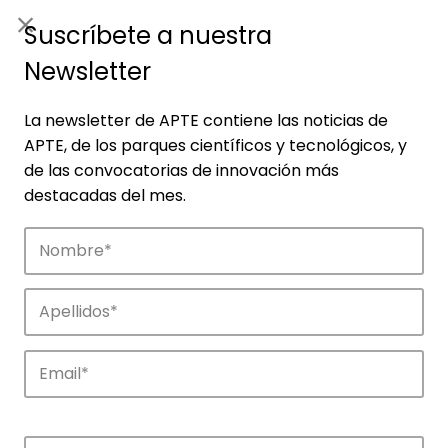
ES
|
ENG
Suscríbete a nuestra
Newsletter
La newsletter de APTE contiene las noticias de
APTE, de los parques científicos y tecnológicos, y
de las convocatorias de innovación más
destacadas del mes.
Empresas
Descubre las empresas que impulsan la
innovación en los parques de APTE.