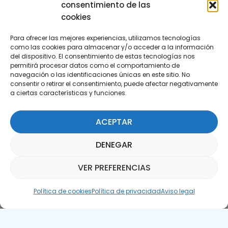
consentimiento de las
cookies
Para ofrecer las mejores experiencias, utilizamos tecnologías
como las cookies para almacenar y/o acceder a la información
del dispositivo. El consentimiento de estas tecnologías nos
permitirá procesar datos como el comportamiento de
Suscríbete a nuestra Newsletter
navegación o las identificaciones únicas en este sitio. No
consentir o retirar el consentimiento, puede afectar negativamente
a ciertas características y funciones.
SUSCRÍBETE AQUÍ
ACEPTAR
DENEGAR
VER PREFERENCIAS
Asistente Parquepedia
Política de cookies
Política de privacidad
Aviso legal
Aviso legal
Política de cookies