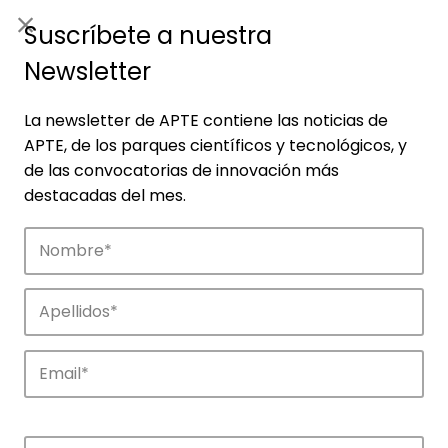
ES
|
ENG
Suscríbete a nuestra
Newsletter
La newsletter de APTE contiene las noticias de
APTE, de los parques científicos y tecnológicos, y
de las convocatorias de innovación más
destacadas del mes.
Empresas
Descubre las empresas que impulsan la
innovación en los parques de APTE.