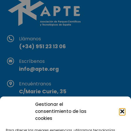
Llámanos
(+34) 951 23 13 06
Escríbenos
info@apte.org
Encuéntranos
C/Marie Curie, 35
29590 Campanillas, Málaga
Gestionar el
consentimiento de las
cookies
Para ofrecer las mejores experiencias, utilizamos tecnologías