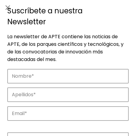
ES
|
ENG
Suscríbete a nuestra
Newsletter
La newsletter de APTE contiene las noticias de
APTE, de los parques científicos y tecnológicos, y
de las convocatorias de innovación más
destacadas del mes.
Empresas
Descubre las empresas que impulsan la
innovación en los parques de APTE.