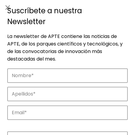
ES
|
ENG
Suscríbete a nuestra
Newsletter
La newsletter de APTE contiene las noticias de
APTE, de los parques científicos y tecnológicos, y
de las convocatorias de innovación más
destacadas del mes.
Empresas
Descubre las empresas que impulsan la
innovación en los parques de APTE.