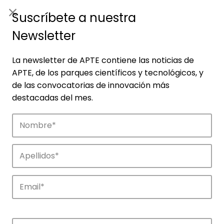
ES
|
ENG
Suscríbete a nuestra
Newsletter
La newsletter de APTE contiene las noticias de
APTE, de los parques científicos y tecnológicos, y
de las convocatorias de innovación más
destacadas del mes.
Empresas
Descubre las empresas que impulsan la
innovación en los parques de APTE.