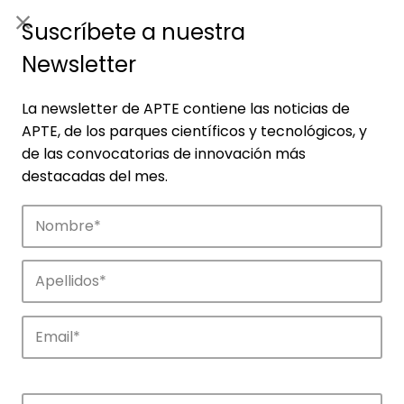
ES
|
ENG
Suscríbete a nuestra
Newsletter
La newsletter de APTE contiene las noticias de
APTE, de los parques científicos y tecnológicos, y
de las convocatorias de innovación más
destacadas del mes.
Empresas
Descubre las empresas que impulsan la
innovación en los parques de APTE.