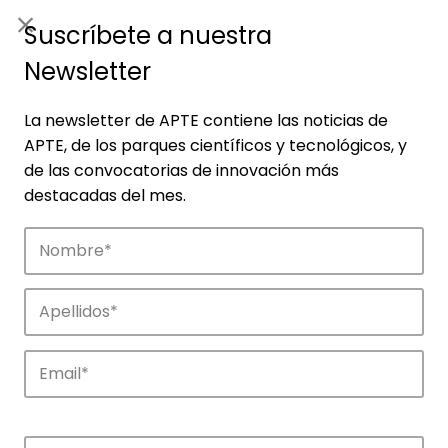
ES
|
ENG
Suscríbete a nuestra
Newsletter
La newsletter de APTE contiene las noticias de
APTE, de los parques científicos y tecnológicos, y
de las convocatorias de innovación más
destacadas del mes.
Empresas
Descubre las empresas que impulsan la
innovación en los parques de APTE.