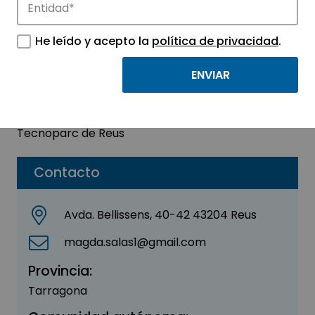
THE BLICKERS SLU
He leído y acepto la
política de privacidad
.
Sector:
OTROS
Subsector:
Negocios online
Parque:
Parque Tecnológico y de Innovación del
Tecnoparc de Reus
Contacto
Avda. Bellissens, 40-42 43204 Reus
magda.salas1@gmail.com
Provincia:
Tarragona