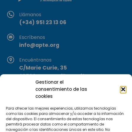
Llámanos
(+34) 951 23 13 06
Escríbenos
info@apte.org
Encuéntranos
C/Marie Curie, 35
29590 Campanillas, Málaga
Gestionar el
consentimiento de las
cookies
Para ofrecer las mejores experiencias, utilizamos tecnologías
como las cookies para almacenar y/o acceder a la información
del dispositivo. El consentimiento de estas tecnologías nos
permitirá procesar datos como el comportamiento de
Suscríbete a nuestra Newsletter
navegación o las identificaciones únicas en este sitio. No