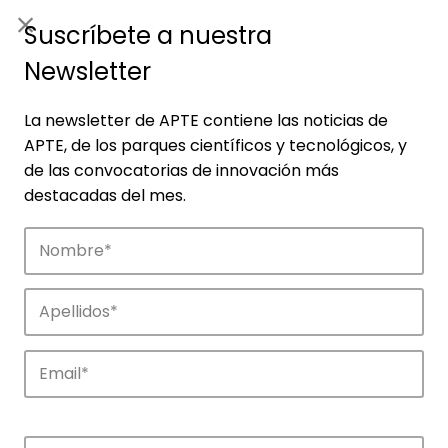
ES
|
ENG
Suscríbete a nuestra
Newsletter
La newsletter de APTE contiene las noticias de
APTE, de los parques científicos y tecnológicos, y
de las convocatorias de innovación más
destacadas del mes.
Empresas
Descubre las empresas que impulsan la
innovación en los parques de APTE.