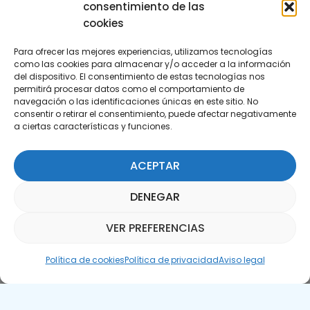
consentimiento de las
cookies
Para ofrecer las mejores experiencias, utilizamos tecnologías
como las cookies para almacenar y/o acceder a la información
del dispositivo. El consentimiento de estas tecnologías nos
permitirá procesar datos como el comportamiento de
Suscríbete a nuestra Newsletter
navegación o las identificaciones únicas en este sitio. No
consentir o retirar el consentimiento, puede afectar negativamente
a ciertas características y funciones.
SUSCRÍBETE AQUÍ
ACEPTAR
DENEGAR
VER PREFERENCIAS
Asistente Parquepedia
Política de cookies
Política de privacidad
Aviso legal
Aviso legal
Política de cookies