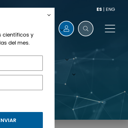
ES
|
ENG
 científicos y
as del mes.