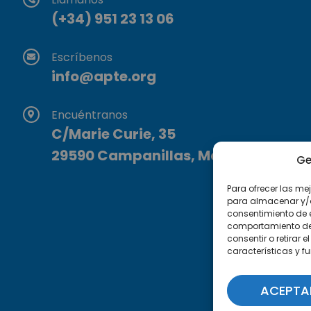
(+34) 951 23 13 06
Escríbenos
info@apte.org
Encuéntranos
C/Marie Curie, 35
29590 Campanillas, Málaga
Ge
Para ofrecer las me
para almacenar y/o 
consentimiento de 
comportamiento de n
consentir o retirar
características y f
ACEPTA