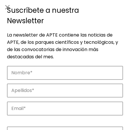
ES
|
ENG
Suscríbete a nuestra
Newsletter
La newsletter de APTE contiene las noticias de
APTE, de los parques científicos y tecnológicos, y
de las convocatorias de innovación más
destacadas del mes.
Empresas
Descubre las empresas que impulsan la
innovación en los parques de APTE.