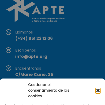
Llámanos
(+34) 951 23 13 06
Escríbenos
info@apte.org
Encuéntranos
C/Marie Curie, 35
29590 Campanillas, Málaga
Gestionar el
consentimiento de las
cookies