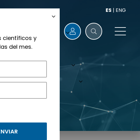
ES
|
ENG
 científicos y
as del mes.