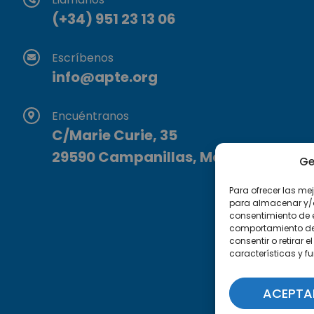
(+34) 951 23 13 06
Escríbenos
info@apte.org
Encuéntranos
C/Marie Curie, 35
29590 Campanillas, Málaga
Ge
Para ofrecer las me
para almacenar y/o 
consentimiento de 
comportamiento de n
consentir o retirar
características y f
ACEPTA