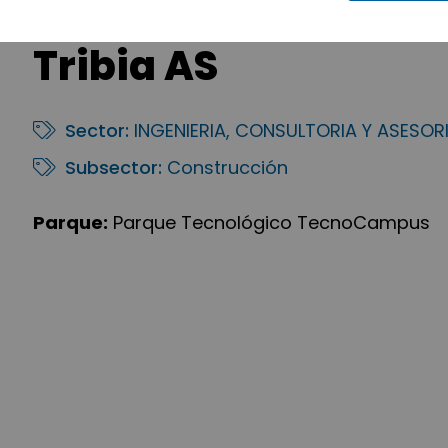
Tribia AS
Sector:
INGENIERIA, CONSULTORIA Y ASESOR
Subsector:
Construcción
Parque:
Parque Tecnológico TecnoCampus