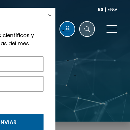
ES
|
ENG
 científicos y
as del mes.