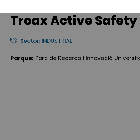
Troax Active Safety
Sector:
INDUSTRIAL
Parque:
Parc de Recerca i Innovació Universit