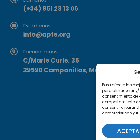
(+34) 951 23 13 06
Escríbenos
info@apte.org
Encuéntranos
C/Marie Curie, 35
29590 Campanillas, Málaga
Ge
Para ofrecer las me
para almacenar y/o 
consentimiento de 
comportamiento de n
consentir o retirar
características y f
ACEPTA