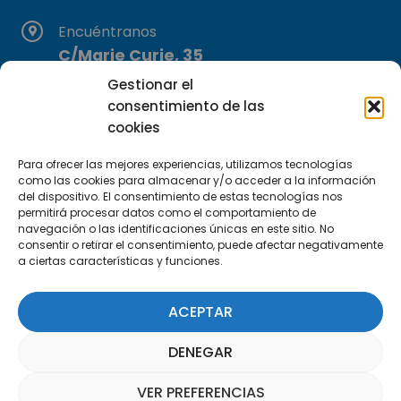
Encuéntranos
C/Marie Curie, 35
29590 Campanillas, Málaga
Gestionar el
consentimiento de las
cookies
Para ofrecer las mejores experiencias, utilizamos tecnologías
como las cookies para almacenar y/o acceder a la información
del dispositivo. El consentimiento de estas tecnologías nos
permitirá procesar datos como el comportamiento de
Suscríbete a nuestra Newsletter
navegación o las identificaciones únicas en este sitio. No
consentir o retirar el consentimiento, puede afectar negativamente
a ciertas características y funciones.
SUSCRÍBETE AQUÍ
ACEPTAR
DENEGAR
VER PREFERENCIAS