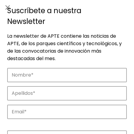
ES
|
ENG
Suscríbete a nuestra
Newsletter
La newsletter de APTE contiene las noticias de
APTE, de los parques científicos y tecnológicos, y
de las convocatorias de innovación más
destacadas del mes.
Empresas
Descubre las empresas que impulsan la
innovación en los parques de APTE.