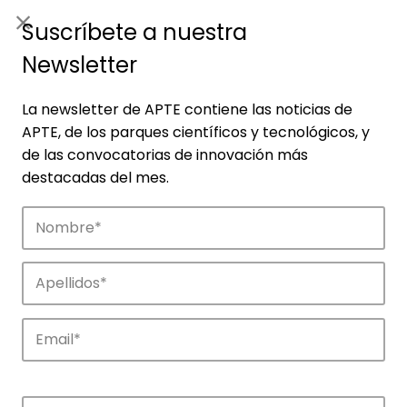
ES
|
ENG
Suscríbete a nuestra
Newsletter
La newsletter de APTE contiene las noticias de
APTE, de los parques científicos y tecnológicos, y
de las convocatorias de innovación más
destacadas del mes.
Empresas
Descubre las empresas que impulsan la
innovación en los parques de APTE.