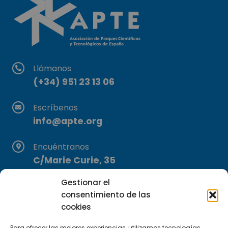
Llámanos
(+34) 951 23 13 06
Escríbenos
info@apte.org
Encuéntranos
C/Marie Curie, 35
29590 Campanillas, Málaga
Gestionar el
consentimiento de las
cookies
Para ofrecer las mejores experiencias, utilizamos tecnologías