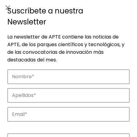
ES
|
ENG
Suscríbete a nuestra
Newsletter
La newsletter de APTE contiene las noticias de
APTE, de los parques científicos y tecnológicos, y
de las convocatorias de innovación más
destacadas del mes.
Empresas
Descubre las empresas que impulsan la
innovación en los parques de APTE.