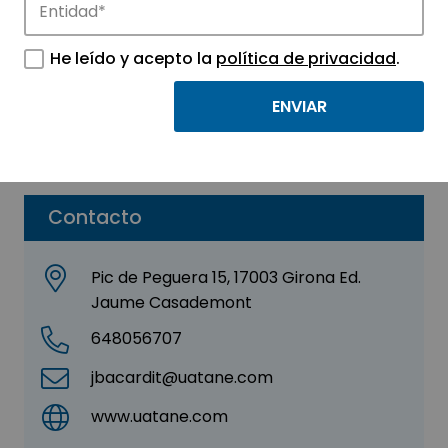
Uatane Pharma SLU
He leído y acepto la
política de privacidad
.
Sector:
MEDICINA Y SALUD
Parque:
Parc de Recerca i Innovació Universitat
de Girona
Contacto
Pic de Peguera 15, 17003 Girona Ed.
Jaume Casademont
648056707
jbacardit@uatane.com
www.uatane.com