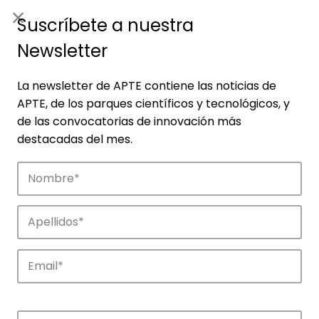
ES
|
ENG
Suscríbete a nuestra
Newsletter
La newsletter de APTE contiene las noticias de
APTE, de los parques científicos y tecnológicos, y
de las convocatorias de innovación más
destacadas del mes.
Empresas
Descubre las empresas que impulsan la
innovación en los parques de APTE.