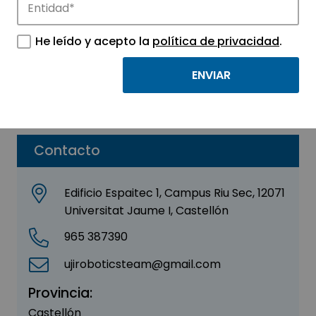
UJI Robotics
He leído y acepto la
política de privacidad
.
Sector:
OTROS
Parque:
Espaitec, Parc Científic i Tecnològic de la
Universitat Jaume I de Castelló
Contacto
Edificio Espaitec 1, Campus Riu Sec, 12071
Universitat Jaume I, Castellón
965 387390
ujiroboticsteam@gmail.com
Provincia:
Castellón