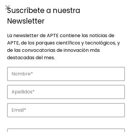
ES
|
ENG
Suscríbete a nuestra
Newsletter
La newsletter de APTE contiene las noticias de
APTE, de los parques científicos y tecnológicos, y
de las convocatorias de innovación más
destacadas del mes.
Empresas
Descubre las empresas que impulsan la
innovación en los parques de APTE.