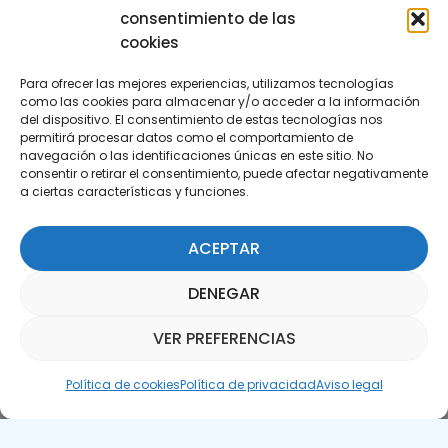
consentimiento de las
cookies
Para ofrecer las mejores experiencias, utilizamos tecnologías
como las cookies para almacenar y/o acceder a la información
del dispositivo. El consentimiento de estas tecnologías nos
permitirá procesar datos como el comportamiento de
Suscríbete a nuestra Newsletter
navegación o las identificaciones únicas en este sitio. No
consentir o retirar el consentimiento, puede afectar negativamente
a ciertas características y funciones.
SUSCRÍBETE AQUÍ
ACEPTAR
DENEGAR
VER PREFERENCIAS
Asistente Parquepedia
Política de cookies
Política de privacidad
Aviso legal
Aviso legal