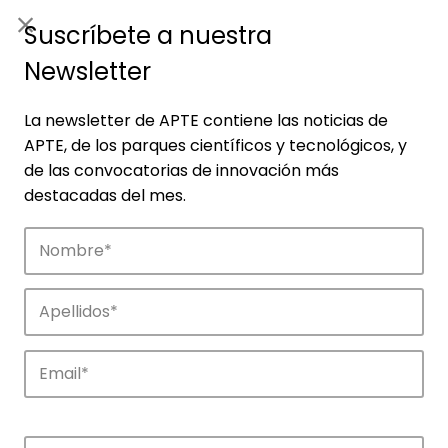
ES
|
ENG
Suscríbete a nuestra
Newsletter
La newsletter de APTE contiene las noticias de
APTE, de los parques científicos y tecnológicos, y
de las convocatorias de innovación más
destacadas del mes.
Empresas
Descubre las empresas que impulsan la
innovación en los parques de APTE.